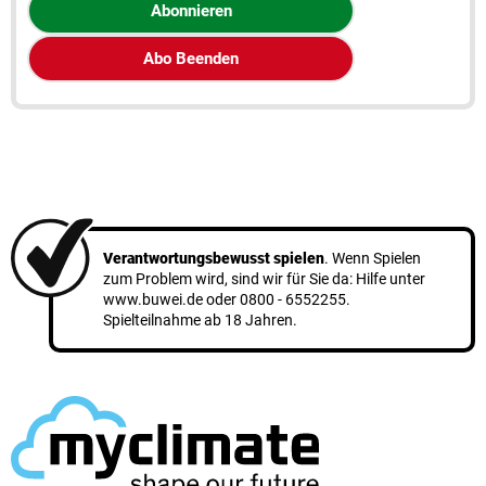
Abonnieren
Abo Beenden
Verantwortungsbewusst spielen
. Wenn Spielen
zum Problem wird, sind wir für Sie da: Hilfe unter
www.buwei.de
oder
0800 - 6552255
.
Spielteilnahme ab 18 Jahren.