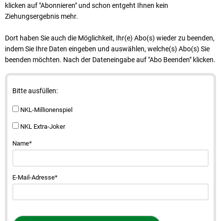
klicken auf "Abonnieren" und schon entgeht Ihnen kein
Ziehungsergebnis mehr.
Dort haben Sie auch die Möglichkeit, Ihr(e) Abo(s) wieder zu beenden,
indem Sie Ihre Daten eingeben und auswählen, welche(s) Abo(s) Sie
beenden möchten. Nach der Dateneingabe auf "Abo Beenden" klicken.
Formular für Gewinnzahlen-Abo-Service:
Bitte ausfüllen:
NKL-Millionenspiel
NKL Extra-Joker
Name*
E-Mail-Adresse*