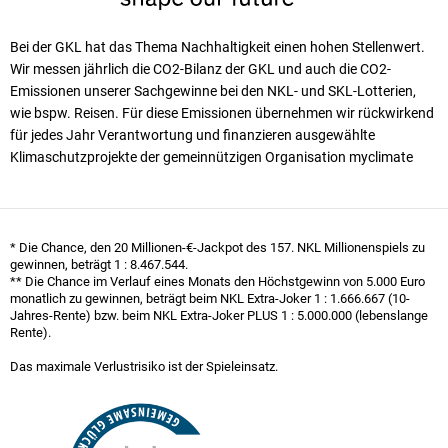
Bei der GKL hat das Thema Nachhaltigkeit einen ho­hen Stellen­wert.
Wir messen jährlich die CO2-Bilanz der GKL und auch die CO2-
Emissionen unserer Sach­ge­winne bei den NKL- und SKL-Lotterien,
wie bspw. Reisen. Für diese Emissionen übernehmen wir rück­wirkend
für jedes Jahr Verantwortung und finanzieren ausgewählte
Klimaschutzprojekte der gemeinnützigen Organisation myclimate
* Die Chance, den 20 Millionen-€-Jackpot des 157. NKL Millionen­spiels zu
gewinnen, beträgt
1 : 8.467.544
.
** Die Chance im Verlauf eines Monats den Höchst­gewinn von 5.000 Euro
monatlich zu gewinnen, beträgt beim NKL Extra-Joker
1 : 1.666.667
(10-
Jahres-Rente) bzw. beim NKL Extra-Joker PLUS
1 : 5.000.000
(lebenslange
Rente).
Das maximale Verlustrisiko ist der Spieleinsatz.