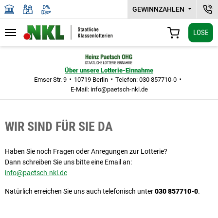
GEWINNZAHLEN
KUN
LOSE
Navigation
WARENKORB
Zu den Hauptinhalten springen
Über unsere Lotterie-Einnahme
Emser Str. 9
10719 Berlin
Telefon: 030 857710-0
E-Mail:
info@paetsch-nkl.de
WIR SIND FÜR SIE DA
Haben Sie noch Fragen oder Anregungen zur Lotterie?
Dann schreiben Sie uns bitte eine Email an:
info@paetsch-nkl.de
Natürlich erreichen Sie uns auch telefonisch unter
030 857710-0
.