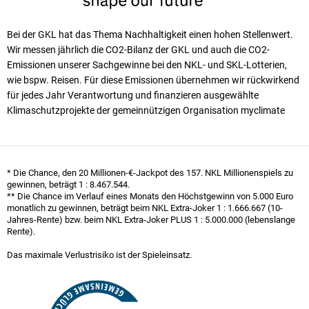
Bei der GKL hat das Thema Nachhaltigkeit einen ho­hen Stellen­wert.
Wir messen jährlich die CO2-Bilanz der GKL und auch die CO2-
Emissionen unserer Sach­ge­winne bei den NKL- und SKL-Lotterien,
wie bspw. Reisen. Für diese Emissionen übernehmen wir rück­wirkend
für jedes Jahr Verantwortung und finanzieren ausgewählte
Klimaschutzprojekte der gemeinnützigen Organisation myclimate
* Die Chance, den 20 Millionen-€-Jackpot des 157. NKL Millionen­spiels zu
gewinnen, beträgt
1 : 8.467.544
.
** Die Chance im Verlauf eines Monats den Höchst­gewinn von 5.000 Euro
monatlich zu gewinnen, beträgt beim NKL Extra-Joker
1 : 1.666.667
(10-
Jahres-Rente) bzw. beim NKL Extra-Joker PLUS
1 : 5.000.000
(lebenslange
Rente).
Das maximale Verlustrisiko ist der Spieleinsatz.