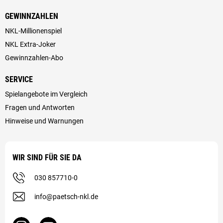
GEWINNZAHLEN
NKL-Millionenspiel
NKL Extra-Joker
Gewinnzahlen-Abo
SERVICE
Spielangebote im Vergleich
Fragen und Antworten
Hinweise und Warnungen
WIR SIND FÜR SIE DA
030 857710-0
info@paetsch-nkl.de