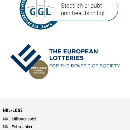
NKL-LOSE
NKL Millionenspiel
NKL Extra-Joker