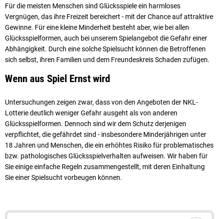
Für die meisten Menschen sind Glücksspiele ein harmloses
Vergnügen, das ihre Freizeit bereichert - mit der Chance auf attraktive
Gewinne. Für eine kleine Minderheit besteht aber, wie bei allen
Glücksspielformen, auch bei unserem Spielangebot die Gefahr einer
Abhängigkeit. Durch eine solche Spielsucht können die Betroffenen
sich selbst, ihren Familien und dem Freundeskreis Schaden zufügen.
Wenn aus Spiel Ernst wird
Untersuchungen zeigen zwar, dass von den Angeboten der NKL-
Lotterie deutlich weniger Gefahr ausgeht als von anderen
Glücksspielformen. Dennoch sind wir dem Schutz derjenigen
verpflichtet, die gefährdet sind - insbesondere Minderjährigen unter
18 Jahren und Menschen, die ein erhöhtes Risiko für problematisches
bzw. pathologisches Glücksspielverhalten aufweisen. Wir haben für
Sie einige einfache Regeln zusammengestellt, mit deren Einhaltung
Sie einer Spielsucht vorbeugen können.