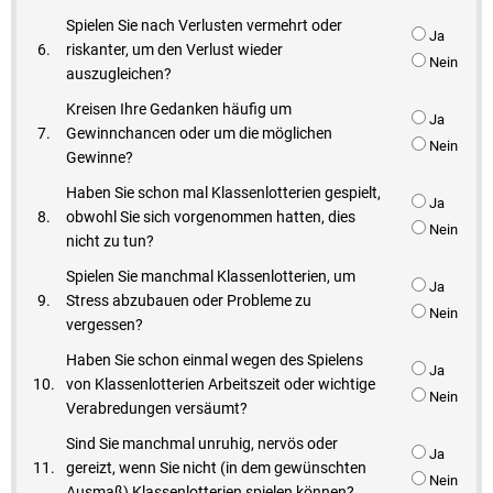
Spielen Sie nach Verlusten vermehrt oder
Ja
6.
riskanter, um den Verlust wieder
Nein
auszugleichen?
Kreisen Ihre Gedanken häufig um
Ja
7.
Gewinnchancen oder um die möglichen
Nein
Gewinne?
Haben Sie schon mal Klassenlotterien gespielt,
Ja
8.
obwohl Sie sich vorgenommen hatten, dies
Nein
nicht zu tun?
Spielen Sie manchmal Klassenlotterien, um
Ja
9.
Stress abzubauen oder Probleme zu
Nein
vergessen?
Haben Sie schon einmal wegen des Spielens
Ja
10.
von Klassenlotterien Arbeitszeit oder wichtige
Nein
Verabredungen versäumt?
Sind Sie manchmal unruhig, nervös oder
Ja
11.
gereizt, wenn Sie nicht (in dem gewünschten
Nein
Ausmaß) Klassenlotterien spielen können?