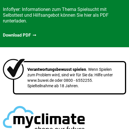
Infoflyer: Informationen zum Thema Spielsucht mit
Selbsttest und Hilfsangebot können Sie hier als PDF
runterladen.
Download PDF
Verantwortungsbewusst spielen
. Wenn Spielen
zum Problem wird, sind wir für Sie da: Hilfe unter
www.buwei.de
oder
0800 - 6552255
.
Spielteilnahme ab 18 Jahren.