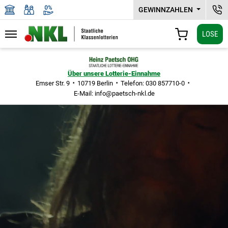
GEWINNZAHLEN
KUN
LOSE
Navigation
WARENKORB
Zu den Hauptinhalten springen
Über unsere Lotterie-Einnahme
Emser Str. 9
10719 Berlin
Telefon: 030 857710-0
E-Mail:
info@paetsch-nkl.de