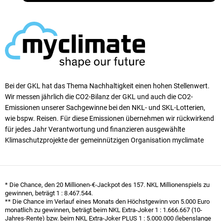
Bei der GKL hat das Thema Nachhaltigkeit einen ho­hen Stellen­wert.
Wir messen jährlich die CO2-Bilanz der GKL und auch die CO2-
Emissionen unserer Sach­ge­winne bei den NKL- und SKL-Lotterien,
wie bspw. Reisen. Für diese Emissionen übernehmen wir rück­wirkend
für jedes Jahr Verantwortung und finanzieren ausgewählte
Klimaschutzprojekte der gemeinnützigen Organisation myclimate
* Die Chance, den 20 Millionen-€-Jackpot des 157. NKL Millionen­spiels zu
gewinnen, beträgt
1 : 8.467.544
.
** Die Chance im Verlauf eines Monats den Höchst­gewinn von 5.000 Euro
monatlich zu gewinnen, beträgt beim NKL Extra-Joker
1 : 1.666.667
(10-
Jahres-Rente) bzw. beim NKL Extra-Joker PLUS
1 : 5.000.000
(lebenslange