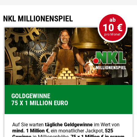
NKL MILLIONENSPIEL
ab
10 €
pro Monat
GOLDGEWINNE
75 X 1 MILLION EURO
Auf Sie warten
tägliche Geldgewinne
im Wert von
mind. 1 Million €
, ein monatlicher Jackpot,
525
Gewinne
in Millionenhöhe,
75 x 1 Million € in purem