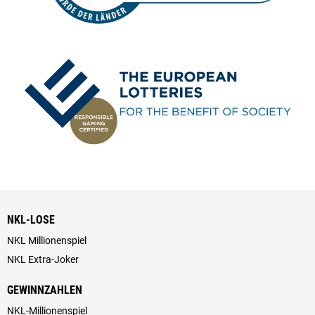
NKL-LOSE
NKL Millionenspiel
NKL Extra-Joker
GEWINNZAHLEN
NKL-Millionenspiel