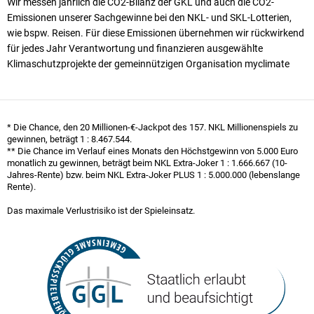
Wir messen jährlich die CO2-Bilanz der GKL und auch die CO2-
Emissionen unserer Sach­ge­winne bei den NKL- und SKL-Lotterien,
wie bspw. Reisen. Für diese Emissionen übernehmen wir rück­wirkend
für jedes Jahr Verantwortung und finanzieren ausgewählte
Klimaschutzprojekte der gemeinnützigen Organisation myclimate
* Die Chance, den 20 Millionen-€-Jackpot des 157. NKL Millionen­spiels zu
gewinnen, beträgt
1 : 8.467.544
.
** Die Chance im Verlauf eines Monats den Höchst­gewinn von 5.000 Euro
monatlich zu gewinnen, beträgt beim NKL Extra-Joker
1 : 1.666.667
(10-
Jahres-Rente) bzw. beim NKL Extra-Joker PLUS
1 : 5.000.000
(lebenslange
Rente).
Das maximale Verlustrisiko ist der Spieleinsatz.