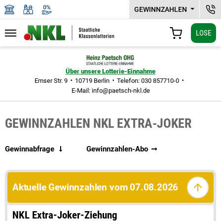
GEWINNZAHLEN
KUN
LOSE
Navigation
WARENKORB
Zu den Hauptinhalten springen
Über unsere Lotterie-Einnahme
Emser Str. 9
10719 Berlin
Telefon: 030 857710-0
E-Mail:
info@paetsch-nkl.de
GEWINNZAHLEN NKL EXTRA-JOKER
Gewinnabfrage
Gewinnzahlen-Abo
Aktuelle Gewinnzahlen vom 07.08.2026
NKL Extra-Joker-Ziehung